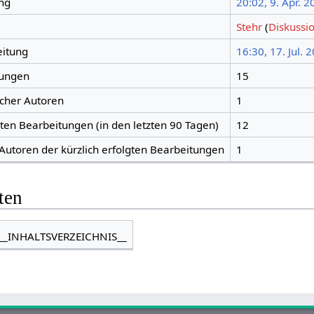
ng
20:02, 9. Apr. 
Stehr
(
Diskussi
eitung
16:30, 17. Jul. 
tungen
15
icher Autoren
1
gten Bearbeitungen (in den letzten 90 Tagen)
12
 Autoren der kürzlich erfolgten Bearbeitungen
1
ten
__INHALTSVERZEICHNIS__