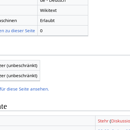
de - Deutsch
Wikitext
aschinen
Erlaubt
n zu dieser Seite
0
zer (unbeschränkt)
zer (unbeschränkt)
für diese Seite ansehen.
hte
Stehr
(
Diskussi