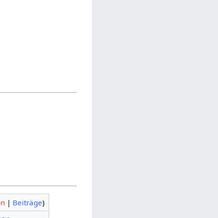
on
|
Beiträge
)